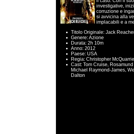
il caso. Con il su
investigative, ini
corruzione e inga
si avvicina alla v
implacabili e a me
Titolo Originale: Jack Reache
Genere: Azione
Durata: 2h 10m
Anno: 2012
Paese: USA
Regia: Christopher McQuarri
Cast: Tom Cruise, Rosamund P
Michael Raymond-James, Wern
Dalton