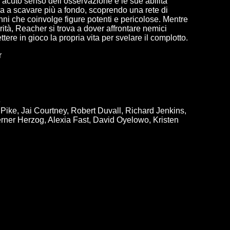
o acuto senso dell’osservazione e le sue abilità
zia a scavare più a fondo, scoprendo una rete di
nni che coinvolge figure potenti e pericolose. Mentre
erità, Reacher si trova a dover affrontare nemici
ttere in gioco la propria vita per svelare il complotto.
r
e
ike, Jai Courtney, Robert Duvall, Richard Jenkins,
er Herzog, Alexia Fast, David Oyelowo, Kristen