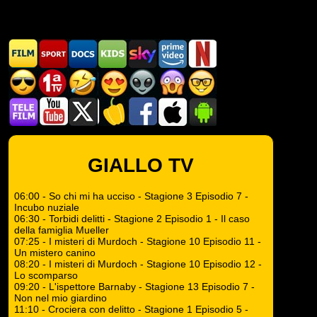
GIALLO TV
06:00 - So chi mi ha ucciso - Stagione 3 Episodio 7 -
Incubo nuziale
06:30 - Torbidi delitti - Stagione 2 Episodio 1 - Il caso
della famiglia Mueller
07:25 - I misteri di Murdoch - Stagione 10 Episodio 11 -
Un mistero canino
08:20 - I misteri di Murdoch - Stagione 10 Episodio 12 -
Lo scomparso
09:20 - L'ispettore Barnaby - Stagione 13 Episodio 7 -
Non nel mio giardino
11:10 - Crociera con delitto - Stagione 1 Episodio 5 -