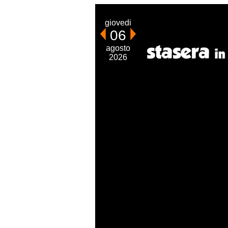
giovedi
06
agosto
2026