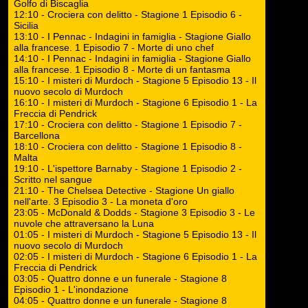
Golfo di Biscaglia
12:10 - Crociera con delitto - Stagione 1 Episodio 6 -
Sicilia
13:10 - I Pennac - Indagini in famiglia - Stagione Giallo
alla francese. 1 Episodio 7 - Morte di uno chef
14:10 - I Pennac - Indagini in famiglia - Stagione Giallo
alla francese. 1 Episodio 8 - Morte di un fantasma
15:10 - I misteri di Murdoch - Stagione 5 Episodio 13 - Il
nuovo secolo di Murdoch
16:10 - I misteri di Murdoch - Stagione 6 Episodio 1 - La
Freccia di Pendrick
17:10 - Crociera con delitto - Stagione 1 Episodio 7 -
Barcellona
18:10 - Crociera con delitto - Stagione 1 Episodio 8 -
Malta
19:10 - L'ispettore Barnaby - Stagione 1 Episodio 2 -
Scritto nel sangue
21:10 - The Chelsea Detective - Stagione Un giallo
nell'arte. 3 Episodio 3 - La moneta d'oro
23:05 - McDonald & Dodds - Stagione 3 Episodio 3 - Le
nuvole che attraversano la Luna
01:05 - I misteri di Murdoch - Stagione 5 Episodio 13 - Il
nuovo secolo di Murdoch
02:05 - I misteri di Murdoch - Stagione 6 Episodio 1 - La
Freccia di Pendrick
03:05 - Quattro donne e un funerale - Stagione 8
Episodio 1 - L'inondazione
04:05 - Quattro donne e un funerale - Stagione 8