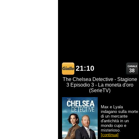
21:10
38
The Chelsea Detective - Stagione
3 Episodio 3 - La moneta d'oro
(SerieTV)
Max e Lyala
indagano sulla morte
di un mercante
d'antichità in un
mondo cupo e
misterioso.
[continua]