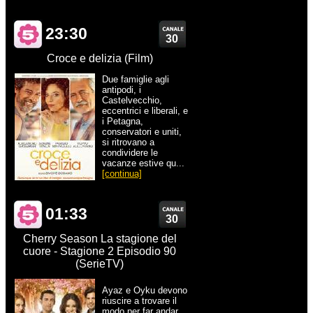
23:30
30
Croce e delizia (Film)
Due famiglie agli
antipodi, i
Castelvecchio,
eccentrici e liberali, e
i Petagna,
conservatori e uniti,
si ritrovano a
condividere le
vacanze estive qu...
[continua]
01:33
30
Cherry Season La stagione del
cuore - Stagione 2 Episodio 90
(SerieTV)
Ayaz e Oyku devono
riuscire a trovare il
modo per far andar