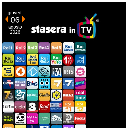
giovedi
06
agosto
2026