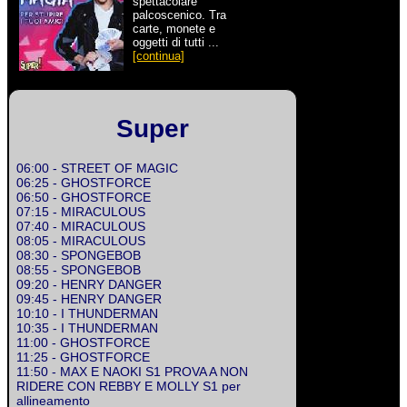
spettacolare
palcoscenico. Tra
carte, monete e
oggetti di tutti ...
[continua]
Super
06:00 - STREET OF MAGIC
06:25 - GHOSTFORCE
06:50 - GHOSTFORCE
07:15 - MIRACULOUS
07:40 - MIRACULOUS
08:05 - MIRACULOUS
08:30 - SPONGEBOB
08:55 - SPONGEBOB
09:20 - HENRY DANGER
09:45 - HENRY DANGER
10:10 - I THUNDERMAN
10:35 - I THUNDERMAN
11:00 - GHOSTFORCE
11:25 - GHOSTFORCE
11:50 - MAX E NAOKI S1 PROVA A NON
RIDERE CON REBBY E MOLLY S1 per
allineamento