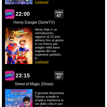
[continua]
22:00
47
Henry Danger (SerieTV)
Henry Hart e' un
normalissimo
ragazzo di 13 anni,
almeno fino al giorno
in cui finisce per
sbaglio nella base
segreta del suo
supereroe preferito,
lo ...
[continua]
23:15
47
Street of Magic (Show)
Il giovane illusionista
Steven scende in
strada e trasforma le
vie delle città in uno