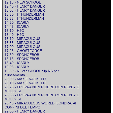
12:15 - NEW SCHOOL
12:40 - HENRY DANGER
13:05 - HENRY DANGER
13:30 - I THUNDERMAN
13:55 - I THUNDERMAN
14:20 - ICARLY
14:45 - ICARLY
15:10 - H2O
15:40 - H2O
16:10 - MIRACULOUS
16:35 - MIRACULOUS
17:00 - MIRACULOUS
17:25 - GHOSTFORCE
17:50 - SPONGEBOB
18:15 - SPONGEBOB
18:40 - ICARLY
19:05 - ICARLY
19:30 - NEW SCHOOL clip NS per
allineamento
20:00 - MAX E NAOKI 117
20:10 - MAX E NAOKI 116
20:25 - PROVA A NON RIDERE CON REBBY E
MOLLY S1
20:35 - PROVA A NON RIDERE CON REBBY E
MOLLY S1
20:45 - MIRACULOUS WORLD: LONDRA: AI
CONFINI DEL TEMPO
22:00 - HENRY DANGER