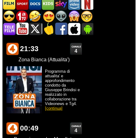
21:33
4
Zona Bianca (Attualita')
Programma di
attualita' e
approfondimento
condotto da
Giuseppe Brindisi e
realizzato in
collaborazione tra
Videonews e Tg4.
[continua]
00:49
4