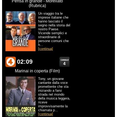
Pensa in grande - Morellato
(Rubrica)
Un viaggio tra le
imprese italiane che
hanno lasciato il
segno nella storia del
nostro Paese.
Vicende semplici e
straordinarie di
persone comuni che
h...
[continua]
02:09
4
Marinai in coperta (Film)
Tony, un giovane
cantante dalla voce
promettente che sta
iniziando a farsi
strada nel mondo
della musica leggera,
riceve
improvvisamente la
chiamata p...
[continua]