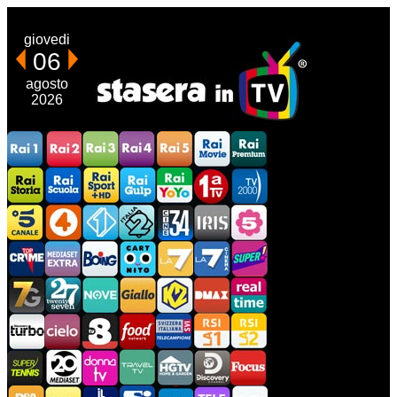
giovedi
06
agosto
2026