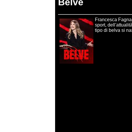
Belve
Francesca Fagnani 
sport, dell'attualit
tipo di belva si n