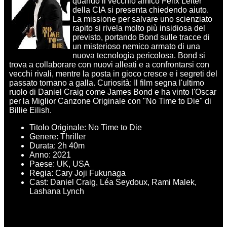
quando il vecchio amico Felix Leiter
della CIA si presenta chiedendo aiuto.
La missione per salvare uno scienziato
rapito si rivela molto più insidiosa del
previsto, portando Bond sulle tracce di
un misterioso nemico armato di una
nuova tecnologia pericolosa. Bond si
trova a collaborare con nuovi alleati e a confrontarsi con
vecchi rivali, mentre la posta in gioco cresce e i segreti del
passato tornano a galla. Curiosità: Il film segna l'ultimo
ruolo di Daniel Craig come James Bond e ha vinto l'Oscar
per la Miglior Canzone Originale con "No Time to Die" di
Billie Eilish.
Titolo Originale: No Time to Die
Genere: Thriller
Durata: 2h 40m
Anno: 2021
Paese: UK, USA
Regia: Cary Joji Fukunaga
Cast: Daniel Craig, Léa Seydoux, Rami Malek,
Lashana Lynch