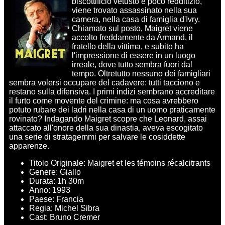
biscottificio vetusto e poco redditizio,
viene trovato assassinato nella sua
camera, nella casa di famiglia d'Ivry.
Chiamato sul posto, Maigret viene
accolto freddamente da Armand, il
fratello della vittima, e subito ha
l'impressione di essere in un luogo
irreale, dove tutto sembra fuori dal
tempo. Oltretutto nessuno dei famigliari
sembra volersi occupare del cadavere: tutti tacciono e
restano sulla difensiva. I primi indizi sembrano accreditare
il furto come movente del crimine: ma cosa avrebbero
potuto rubare dei ladri nella casa di un uomo praticamente
rovinato? Indagando Maigret scopre che Leonard, assai
attaccato all'onore della sua dinastia, aveva escogitato
una serie di stratagemmi per salvare le cosiddette
apparenze.
Titolo Originale: Maigret et les témoins récalcitrants
Genere: Giallo
Durata: 1h 30m
Anno: 1993
Paese: Francia
Regia: Michel Sibra
Cast: Bruno Cremer