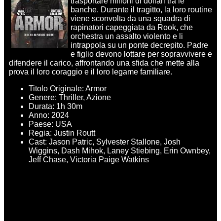
trasportare milioni di dollari tra le
banche. Durante il tragitto, la loro routine
viene sconvolta da una squadra di
rapinatori capeggiata da Rook, che
orchestra un assalto violento e li
intrappola su un ponte decrepito. Padre
e figlio devono lottare per sopravvivere e
difendere il carico, affrontando una sfida che mette alla
prova il loro coraggio e il loro legame familiare.
Titolo Originale: Armor
Genere: Thriller, Azione
Durata: 1h 30m
Anno: 2024
Paese: USA
Regia: Justin Routt
Cast: Jason Patric, Sylvester Stallone, Josh
Wiggins, Dash Mihok, Laney Stiebing, Erin Ownbey,
Jeff Chase, Victoria Paige Watkins