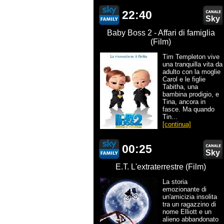
22:40
Sky
Baby Boss 2 - Affari di famiglia
(Film)
Tim Templeton vive
una tranquilla vita da
adulto con la moglie
Carol e le figlie
Tabitha, una
bambina prodigio, e
Tina, ancora in
fasce. Ma quando
Tin...
[continua]
00:25
Sky
E.T. L'extraterrestre (Film)
La storia
emozionante di
un'amicizia insolita
tra un ragazzino di
nome Elliott e un
alieno abbandonato