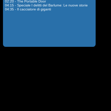
02:20 - The Portable Door
04:15 - Speciale I delitti del Barlume: Le nuove storie
04:35 - Il cacciatore di giganti