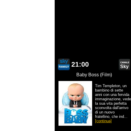
21:00
Sky
Baby Boss (Film)
Tim Templeton, un
bambino di sette
anni con una fervida
immaginazione, vede
la sua vita perfetta
sconvolta dall'arrivo
di un nuovo
fratellino, che ind...
[continua]