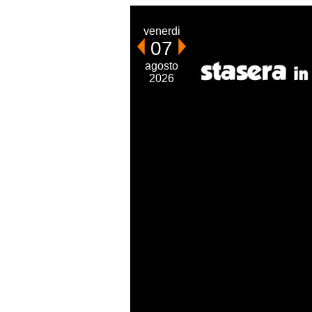
venerdi
07
agosto
2026