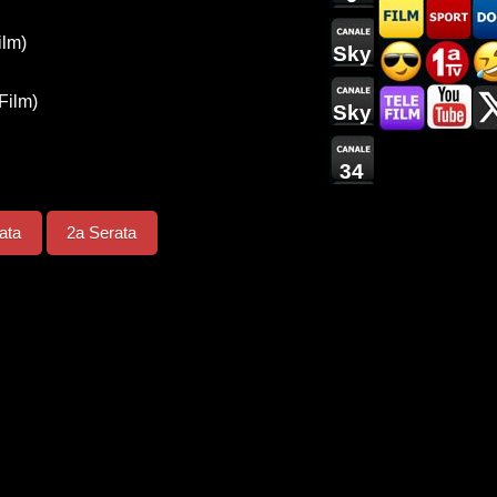
ilm)
Sky
Film)
Sky
34
ata
2a Serata