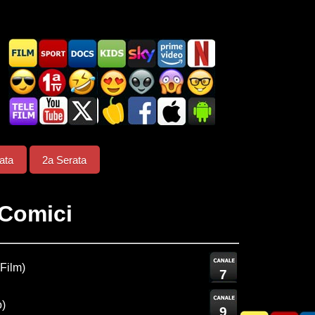
ata
2a Serata
Comici
Film)
7
o)
9