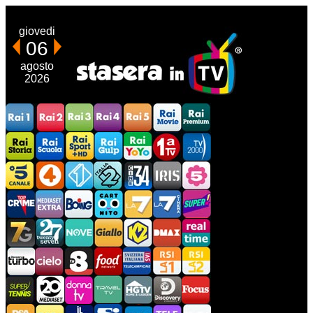
giovedi
06
agosto
2026