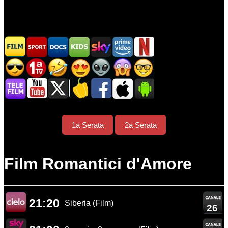
1a Serata
2a Serata
Film Romantici d'Amore
21:20
Siberia (Film)
26