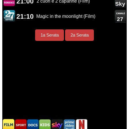
21:00
2 cuori e 2 capanne (Film)
Sky
21:10
Magic in the moonlight (Film)
27
1a Serata
2a Serata