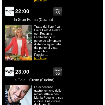
22:00
65
In Gran Forma (Cucina)
Tratto dal libro “ La
Dieta Fast & Relax “
con Rosanna
Lambertucci un
percorso alimentare
dietetico aggiornato
dal punto di vista
scientifico.
Raggiun...
[continua]
23:00
65
La Gola il Gusto (Cucina)
Le eccellenze
gastronomiche delle
regioni d'Italia con
Mattia Poggi e la sua
cucina. Una cucina
dedicata alle