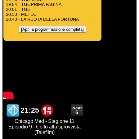
19:54 - TG5 PRIMA PAGINA
20:01 - TG5
20:33 - METEO
20:40 - LA RUOTA DELLA FORTUNA
[Apri la programmazione completa]
21:25
6
Chicago Med - Stagione 11
Episodio 9 - Colto alla sprovvista
(Telefilm)