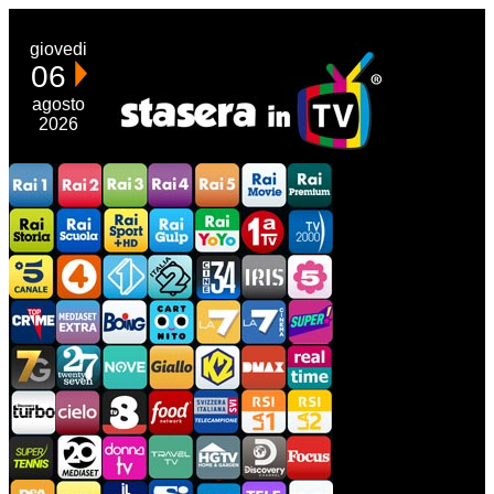
giovedi
06
agosto
2026