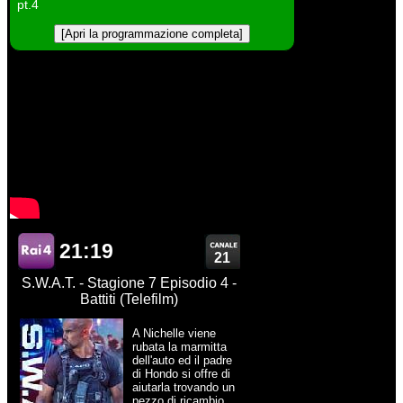
pt.4
[Apri la programmazione completa]
21:19
21
S.W.A.T. - Stagione 7 Episodio 4 -
Battiti (Telefilm)
A Nichelle viene
rubata la marmitta
dell'auto ed il padre
di Hondo si offre di
aiutarla trovando un
pezzo di ricambio.