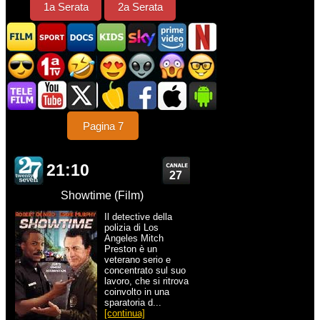
1a Serata
2a Serata
Pagina 7
21:10
27
Showtime (Film)
Il detective della
polizia di Los
Angeles Mitch
Preston è un
veterano serio e
concentrato sul suo
lavoro, che si ritrova
coinvolto in una
sparatoria d...
[continua]