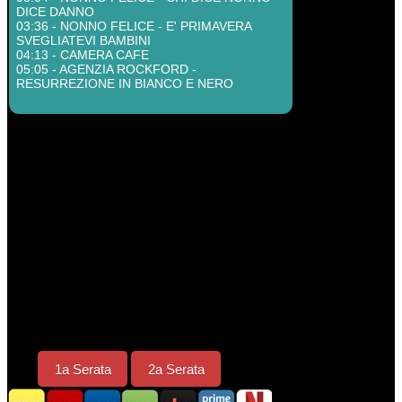
DICE DANNO
03:36 - NONNO FELICE - E' PRIMAVERA
SVEGLIATEVI BAMBINI
04:13 - CAMERA CAFE
05:05 - AGENZIA ROCKFORD -
RESURREZIONE IN BIANCO E NERO
1a Serata
2a Serata